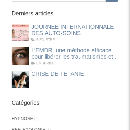
Derniers articles
JOURNEE INTERNATIONNALE
DES AUTO-SOINS
BIEN-ETRE
L’EMDR, une méthode efficace
pour libérer les traumatismes et
apaiser les émotions
EMDR-dsa
CRISE DE TETANIE
Catégories
HYPNOSE
(2)
REFLEXOLOGIE
(5)