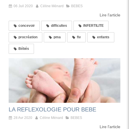
06 Juil 2020
Céline Ménard
BEBES
Lire l'article
concevoir
difficultes
INFERTILITE
procréation
pma
fiv
enfants
Bébés
LA REFLEXOLOGIE POUR BEBE
28 Avr 2020
Céline Ménard
BEBES
Lire l'article