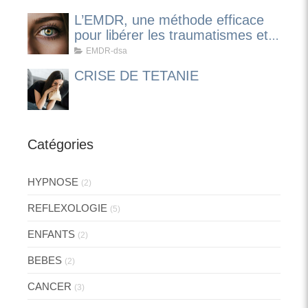
L’EMDR, une méthode efficace
pour libérer les traumatismes et
apaiser les émotions
EMDR-dsa
CRISE DE TETANIE
Catégories
HYPNOSE
(2)
REFLEXOLOGIE
(5)
ENFANTS
(2)
BEBES
(2)
CANCER
(3)