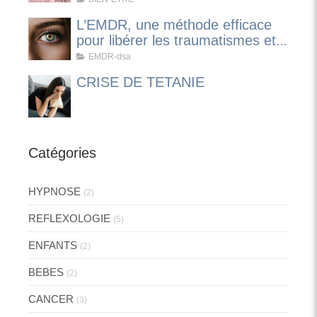
L’EMDR, une méthode efficace
pour libérer les traumatismes et
apaiser les émotions
EMDR-dsa
CRISE DE TETANIE
Catégories
HYPNOSE
(2)
REFLEXOLOGIE
(5)
ENFANTS
(2)
BEBES
(2)
CANCER
(3)