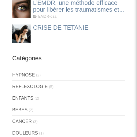
L’EMDR, une méthode efficace
pour libérer les traumatismes et
apaiser les émotions
EMDR-dsa
CRISE DE TETANIE
Catégories
HYPNOSE
(2)
REFLEXOLOGIE
(5)
ENFANTS
(2)
BEBES
(2)
CANCER
(3)
DOULEURS
(1)